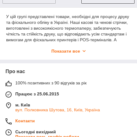
У цій групі представлені товари, необхідні для процесу друку
та фіскального обліку в Україні. Наші касові та чекові стрічки,
виготовлені з високоякісного термопаперу, забезпечують
чіткість та стійкість друку, що відповідають усім стандартам і
вимогам для фіскальних принтерів і POS-терміналів. А
офсетна стрічка, створена для високоякісного друку,
Показати все
відповідає всім стандартам друкарської галузі. Всі наші
товари виготовлені в Україні, надійні, доступні та легкі в
застосуванні.
Про нас
Де купити касову стрічку? В інтернет-магазині "Паперова
100% позитивних з 90 відгуків за рік
Продукція" представлено широкий вибір продукції для друку,
включаючи касову стрічку. Також на нашому сайті ви можете
Працює з 25.06.2015
замовити офсетні та чекові стрічки з доставкою по всій
Україні.
м. Київ
вул. Полковника Шутова, 16, Київ, Україна
Завдяки найширшому асортименту касових стрічок та інших
продуктів для друку, ви можете вибрати сертифіковану
Контакти
продукцію за доступною ціною.
Сьогодні вихідний
Показати весь графік роботи