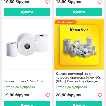
19,80
18,90
₴/рулон
₴/рулон
Купити
Купити
Топ продажів
Касова термострічка для
чекового принтера 57мм 60м
Касова стрічка 57мм 40м
(60шт) Власне Виробництво
касова стрічка
Готово до відправки
Готово до відправки
19,80
28,80
₴/рулон
₴/рулон
Купити
Купити