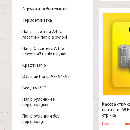
Стрічка для банкоматів
Термоетикетка
Папір Газетний А4 та
газетний папір в рулоні
Папір Офсетний А4 та
офсетний папір в рулоні
Крафт Папір
Офісний Папір A3/A4/A5
Все для РРО
Папір рулонний з
Касова стріч
перфорацією
щільність 68 
стрічка
Папір рулонний без
перфорації
Немає в наявно