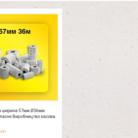
ка ширина 57мм Ø36мм
Власне Виробництво касова
сті