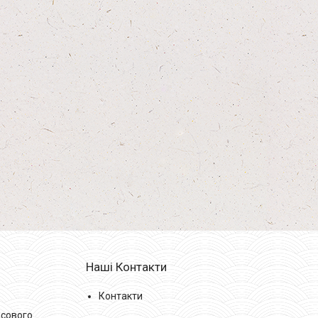
Наші Контакти
Контакти
асового