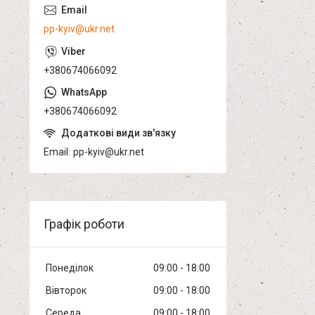
pp-kyiv@ukr.net
+380674066092
+380674066092
Email
pp-kyiv@ukr.net
Графік роботи
Понеділок
09:00
18:00
Вівторок
09:00
18:00
Середа
09:00
18:00