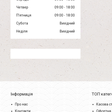
Четвер
09:00
18:00
Пʼятниця
09:00
18:00
Субота
Вихідний
Неділя
Вихідний
Інформація
ТОП катег
Про нас
Касова с
Контакти
Офсетна 