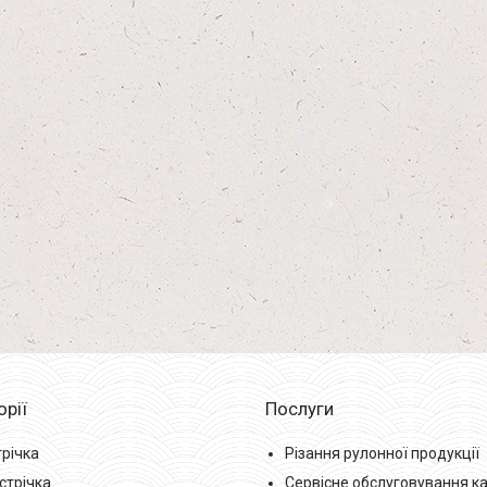
орії
Послуги
трічка
Різання рулонної продукції
стрічка
Сервісне обслуговування к