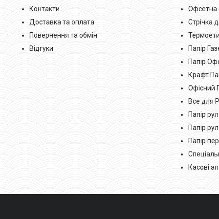
Контакти
Офсетна 
Доставка та оплата
Стрічка 
Повернення та обмін
Термоети
Відгуки
Папір Га
Папір Оф
Крафт Па
Офісний 
Все для 
Папір ру
Папір ру
Папір пе
Спеціаль
Касові а