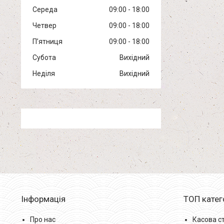
Середа
09:00
18:00
Четвер
09:00
18:00
Пʼятниця
09:00
18:00
Субота
Вихідний
Неділя
Вихідний
Інформація
ТОП катег
Про нас
Касова с