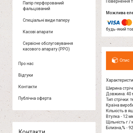
повернення 
Папір перфорований
фальцований
Спеціальні види паперу
будь-який то
Касові апарати
Сервісне обслуговування
касового апарату (РРО)
Опис
Про нас
Відгуки
Характеристик
Контакти
Ширина стріч
Довжина: 40 
Публічна оферта
Тип стрічки: 
Країна виробн
Кількість в я
Втулка - 12 м
Щільність г / 
Білизна,% - 9