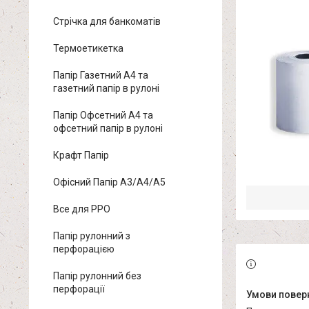
Стрічка для банкоматів
Термоетикетка
Папір Газетний А4 та
газетний папір в рулоні
Папір Офсетний А4 та
офсетний папір в рулоні
Крафт Папір
Офісний Папір A3/A4/A5
Все для РРО
Папір рулонний з
перфорацією
Папір рулонний без
перфорації