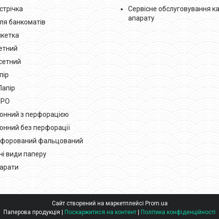
стрічка
Сервісне обслуговування к
апарату
для банкоматів
кетка
зетний
сетний
пір
Папір
РРО
лонний з перфорацією
лонний без перфорації
рфорований фальцований
ні види паперу
парати
Сайт створений на маркетплейсі
Prom.ua
Паперова продукція |
Поскаржитися на контент
|
Політика конфіденційності