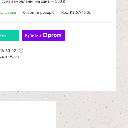
 сума замовлення на сайті — 500 ₴
відправки
Оптом і в роздріб
Код:
KS-57x40-02
ити
Купити з
406-60-92
дділ - Аліна