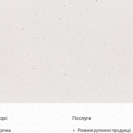
орії
Послуги
трічка
Різання рулонної продукції