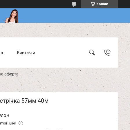
Кошик
та
Контакти
на оферта
стрічка 57мм 40м
улон
тові ціни