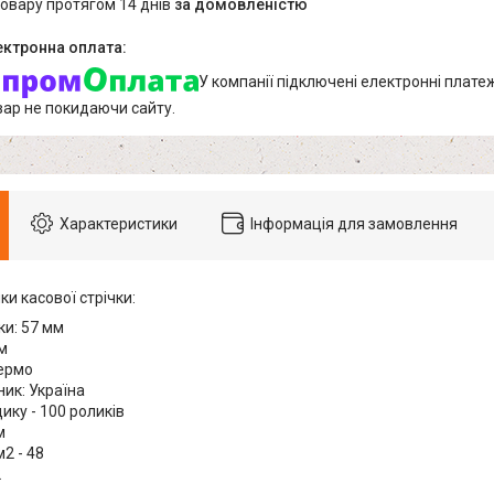
товару протягом 14 днів
за домовленістю
У компанії підключені електронні плате
вар не покидаючи сайту.
Характеристики
Інформація для замовлення
и касової стрічки:
ки: 57 мм
м
термо
ик: Україна
щику - 100 роликів
м
м2 - 48
2