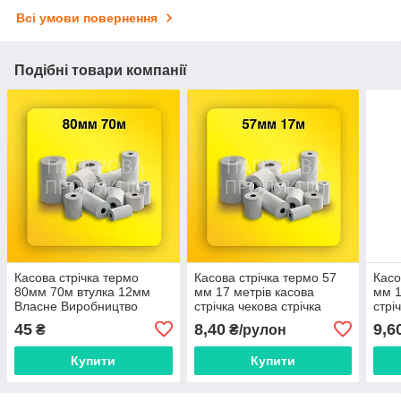
Всі умови повернення
Подібні товари компанії
Касова стрічка термо
Касова стрічка термо 57
Касо
80мм 70м втулка 12мм
мм 17 метрів касова
мм 1
Власне Виробництво
стрічка чекова стрічка
стрі
касова стрічка
стрі
45
8,40
9,6
₴
₴/рулон
Купити
Купити