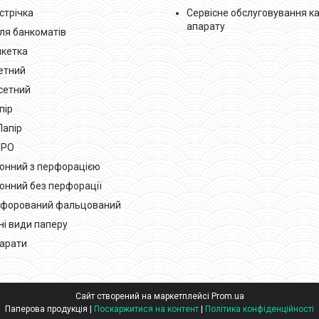
стрічка
Сервісне обслуговування к
апарату
для банкоматів
кетка
зетний
сетний
пір
Папір
РРО
лонний з перфорацією
лонний без перфорації
рфорований фальцований
ні види паперу
парати
Сайт створений на маркетплейсі
Prom.ua
Паперова продукція |
Поскаржитися на контент
|
Політика конфіденційності