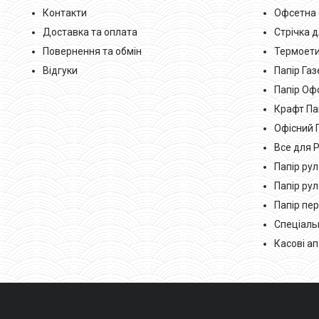
Контакти
Офсетна 
Доставка та оплата
Стрічка 
Повернення та обмін
Термоети
Відгуки
Папір Га
Папір Оф
Крафт Па
Офісний 
Все для 
Папір ру
Папір ру
Папір пе
Спеціаль
Касові а