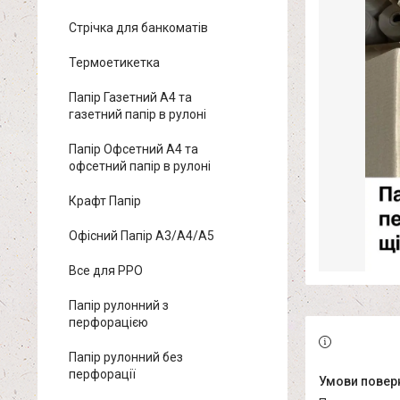
Стрічка для банкоматів
Термоетикетка
Папір Газетний А4 та
газетний папір в рулоні
Папір Офсетний А4 та
офсетний папір в рулоні
Крафт Папір
Офісний Папір A3/A4/A5
Все для РРО
Папір рулонний з
перфорацією
Папір рулонний без
перфорації