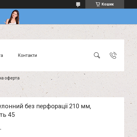
Кошик
та
Контакти
на оферта
улонний без перфорації 210 мм,
ть 45
г