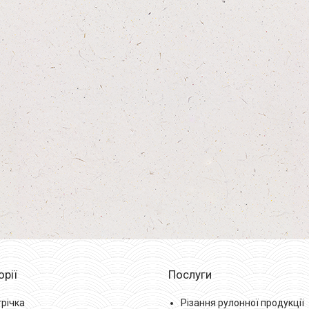
орії
Послуги
трічка
Різання рулонної продукції