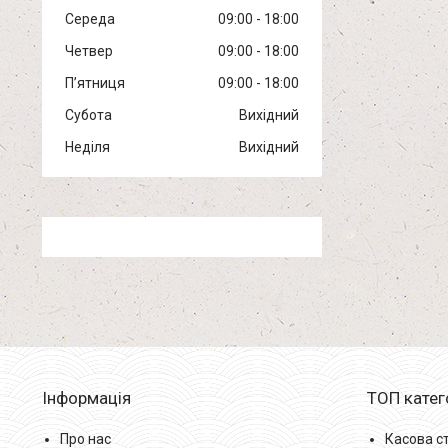
Середа
09:00
18:00
Четвер
09:00
18:00
Пʼятниця
09:00
18:00
Субота
Вихідний
Неділя
Вихідний
Інформація
ТОП катег
Про нас
Касова с