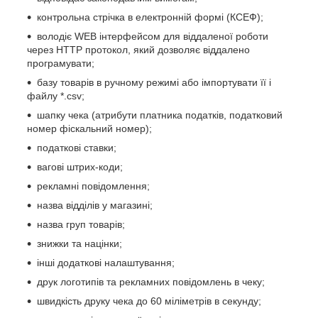
контрольна стрічка в електронній формі (КСЕФ);
володіє WEB інтерфейсом для віддаленої роботи
через HTTP протокол, який дозволяє віддалено
програмувати;
базу товарів в ручному режимі або імпортувати її і
файлу *.csv;
шапку чека (атрибути платника податків, податковий
номер фіскальний номер);
податкові ставки;
вагові штрих-коди;
рекламні повідомлення;
назва відділів у магазині;
назва груп товарів;
знижки та націнки;
інші додаткові налаштування;
друк логотипів та рекламних повідомлень в чеку;
швидкість друку чека до 60 міліметрів в секунду;