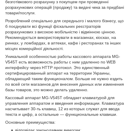
безготівкового розрахунку з покупцем при проведенні
розрахункових операцій (продажу) та видачі чека за придбані
товари/послуги.
Розроблений спеціально для середнього і малого бізнесу, що
б поєднувати всі функції фіскальних реєстраторів
розрахункових з високою мобільністю і відмінною цінною.
Рекомендується використовувати в магазинах, кіосках, на
ринках, у ломбардах, в аптеках, кафе і ресторанах та інших
місцях комерційної діяльності.
Уникальной особенностью работы кассового аппарата MG-
V545T есть возможность работы с ним удаленно по WEB
интерфейсу через HTTP протокол. Это единственный
сертифицированный аппарат на территории Украины,
обладающий таким функционалом. Больше не нужно ездить
по всей сети магазинов для внесения данных или изменения
базы товаров, это можно делать удаленно.
Кассовый аппарат MG-V545T обладает клавиатурой для
управления аппаратом и введения информации. Клавиатура
насчитывает 30-ть клавиш, 12 из которых служат для ввода
текста и цифр, а остальные — функциональные клавиши.
Основные преимущества:
відповідає законодавчим вимогам;