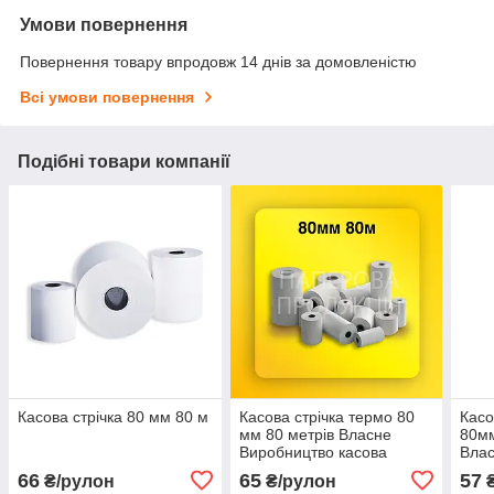
Умови повернення
Повернення товару впродовж 14 днів за домовленістю
Всі умови повернення
Подібні товари компанії
Касова стрічка 80 мм 80 м
Касова стрічка термо 80
Касо
мм 80 метрів Власне
80мм
Виробництво касова
Влас
стрічка чекова стрічка
касо
66
65
57
₴/рулон
₴/рулон
₴
стрі