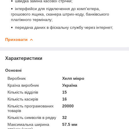
швидка заміна касової стрічки;
інтерфейси для підключення до комп'ютера,
грошового ящика, сканера штрих-коду, банківського
платіжного терміналу;
передача даних в фіскальну службу через інтернет;
Приховати
Характеристики
Основні
Виробник
Хелп мікро
Країна виробник
Україна
Кількість відділів
15
Кількість касирів
16
Кількість програмованих
20000
товарів
Кількість символів в рядку
32
Максимальна ширина
57.5 мм
стрічки (чека)