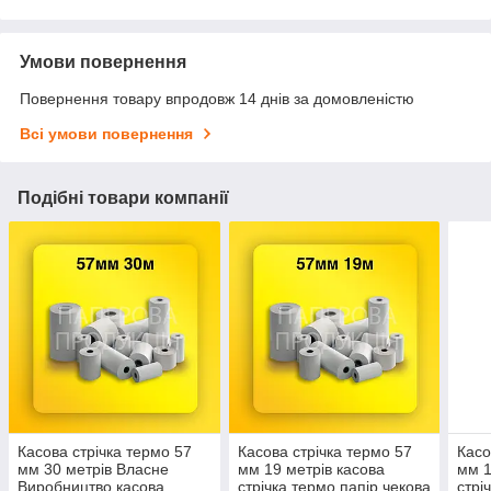
Умови повернення
Повернення товару впродовж 14 днів за домовленістю
Всі умови повернення
Подібні товари компанії
Касова стрічка термо 57
Касова стрічка термо 57
Касо
мм 30 метрів Власне
мм 19 метрів касова
мм 1
Виробництво касова
стрічка термо папір чекова
стрі